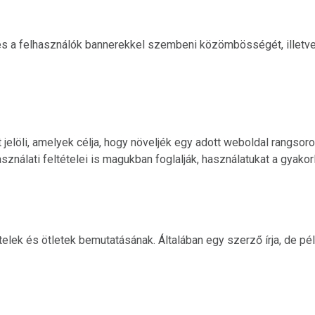
s a felhasználók bannerekkel szembeni közömbösségét, illetve az
 jelöli, amelyek célja, hogy növeljék egy adott weboldal rangsor
ználati feltételei is magukban foglalják, használatukat a gyakor
k és ötletek bemutatásának. Általában egy szerző írja, de példá