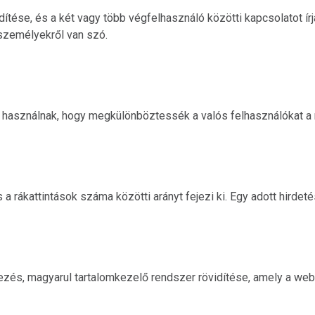
tése, és a két vagy több végfelhasználó közötti kapcsolatot ír
személyekről van szó.
a használnak, hogy megkülönböztessék a valós felhasználókat a 
a rákattintások száma közötti arányt fejezi ki. Egy adott hirdet
és, magyarul tartalomkezelő rendszer rövidítése, amely a web