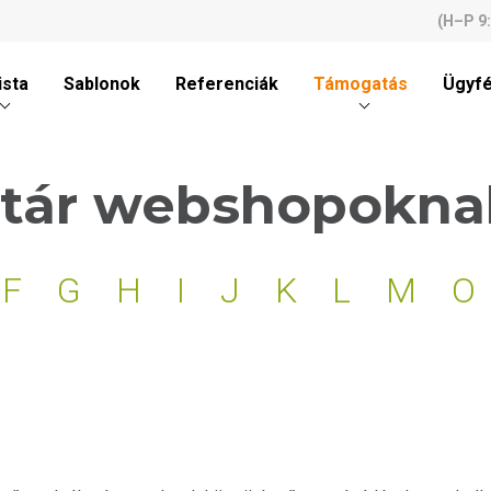
(H–P 9
ista
Sablonok
Referenciák
Támogatás
Ügyfé
tár webshopoknak
F
G
H
I
J
K
L
M
O