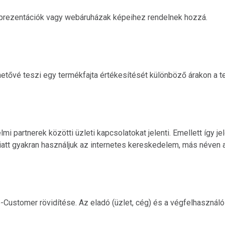
s prezentációk vagy webáruházak képeihez rendelnek hozzá.
hetővé teszi egy termékfajta értékesítését különböző árakon a t
 partnerek közötti üzleti kapcsolatokat jelenti. Emellett így j
iatt gyakran használjuk az internetes kereskedelem, más néve
stomer rövidítése. Az eladó (üzlet, cég) és a végfelhasználó köz