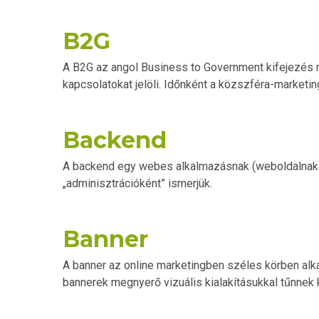
B2G
A B2G az angol Business to Government kifejezés rö
kapcsolatokat jelöli. Időnként a közszféra-marketin
Backend
A backend egy webes alkalmazásnak (weboldalnak vag
„adminisztrációként” ismerjük.
Banner
A banner az online marketingben széles körben alkal
bannerek megnyerő vizuális kialakításukkal tűnnek k