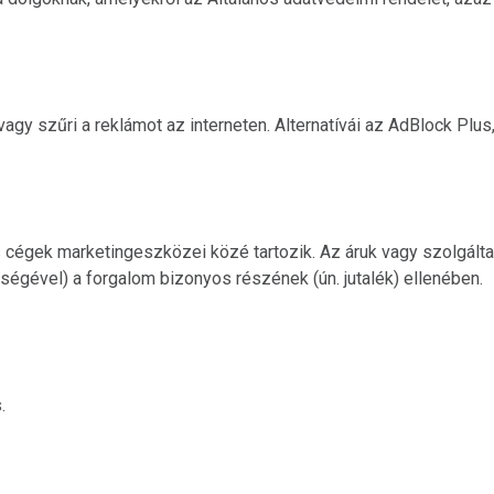
agy szűri a reklámot az interneten. Alternatívái az AdBlock Plu
s cégek marketingeszközei közé tartozik. Az áruk vagy szolgált
ítségével) a forgalom bizonyos részének (ún. jutalék) ellenében.
.