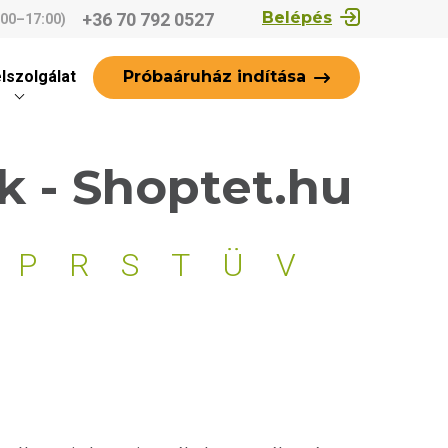
Belépés
+36 70 792 0527
:00–17:00)
Próbaáruház indítása
lszolgálat
 - Shoptet.hu
P
R
S
T
Ü
V