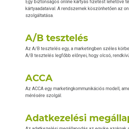
Egy biztonságos online kártyás fizetést lehetővé t
kártyaadataival. A rendszernek köszönhetően az on
szolgáltatása.
A/B tesztelés
Az A/B tesztelés egy, a marketingben széles körben
A/B tesztelés legfőbb előnyei, hogy olcsó, rendkív
ACCA
Az ACCA egy marketingkommunikációs modell, amel
mérésére szolgál.
Adatkezelési megáll
Az adatkezelési megállapodás az egyike azoknak a