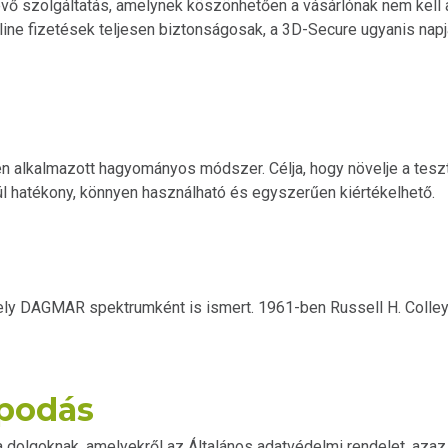
évő szolgáltatás, amelynek köszönhetően a vásárlónak nem kell 
line fizetések teljesen biztonságosak, a 3D-Secure ugyanis nap
 alkalmazott hagyományos módszer. Célja, hogy növelje a teszte
ül hatékony, könnyen használható és egyszerűen kiértékelhető.
y DAGMAR spektrumként is ismert. 1961-ben Russell H. Colle
apodás
 dolgoknak, amelyekről az Általános adatvédelmi rendelet, aza