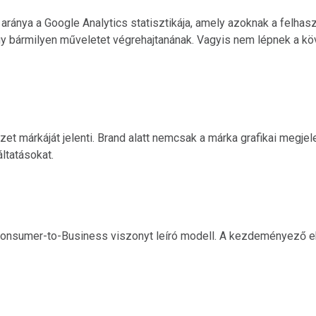
aránya a Google Analytics statisztikája, amely azoknak a felhasz
ogy bármilyen műveletet végrehajtanának. Vagyis nem lépnek a kö
et márkáját jelenti. Brand alatt nemcsak a márka grafikai megjele
ltatásokat.
onsumer-to-Business viszonyt leíró modell. A kezdeményező eb