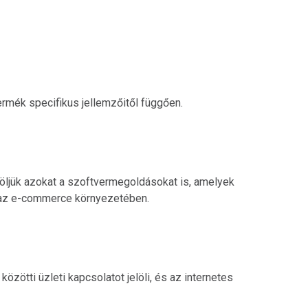
ermék specifikus jellemzőitől függően.
elöljük azokat a szoftvermegoldásokat is, amelyek
n az e-commerce környezetében.
ötti üzleti kapcsolatot jelöli, és az internetes