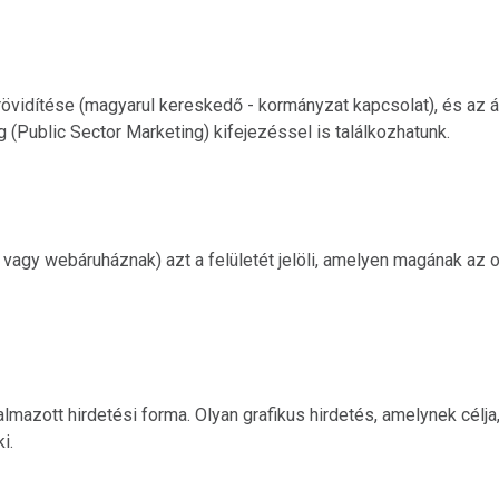
vidítése (magyarul kereskedő - kormányzat kapcsolat), és az ál
g (Public Sector Marketing) kifejezéssel is találkozhatunk.
y webáruháznak) azt a felületét jelöli, amelyen magának az olda
mazott hirdetési forma. Olyan grafikus hirdetés, amelynek célja,
i.