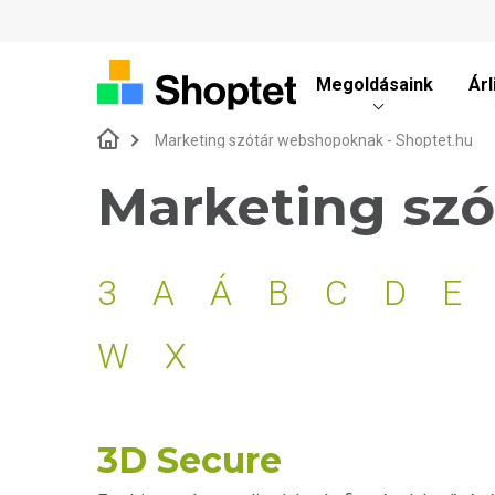
Megoldásaink
Árl
Marketing szótár webshopoknak - Shoptet.hu
Marketing szó
3
A
Á
B
C
D
E
W
X
3D Secure