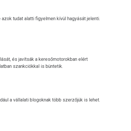
ok tudat alatti figyelmen kívül hagyását jelenti.
olását, és javítsák a keresőmotorokban elért
latban szankciókkal is büntetik.
ul a vállalati blogoknak több szerzőjük is lehet.