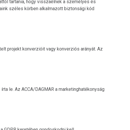
attól tartania, hogy visszaélnek a személyes és
jaink széles körben alkalmazott biztonsági kód
lt projekt konverzióit vagy konverziós arányát. Az
y írta le. Az ACCA/DAGMAR a marketinghatékonyság
z a GDPR keretében gondoskodni kell.