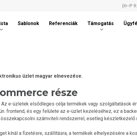
(H–P 9
ista
Sablonok
Referenciák
Támogatás
Ügyfé
ektronikus üzlet magyar elnevezése.
-commerce része
 Az e-üzletek elsődleges célja termékek vagy szolgáltatások é
 ún. frontend, és egy felülete az e-üzlet kezeléséhez, ez a backe
összekapcsolni számviteli rendszerrel, esetleg készletkezelő 
t kínál a fizetésre, szállításra, a termékek elhelyezésére a kos