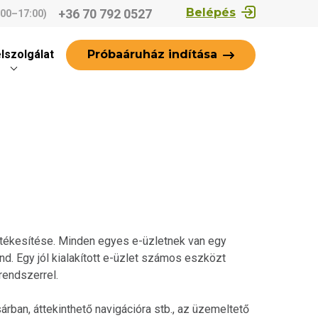
Belépés
+36 70 792 0527
:00–17:00)
Próbaáruház indítása
lszolgálat
rtékesítése. Minden egyes e-üzletnek van egy
nd. Egy jól kialakított e-üzlet számos eszközt
rendszerrel.
árban, áttekinthető navigációra stb., az üzemeltető