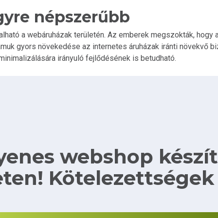
gyre népszerűbb
alható a webáruházak területén. Az emberek megszokták, hogy az 
zámuk gyors növekedése az internetes áruházak iránti növekvő
inimalizálására irányuló fejlődésének is betudható.
yenes webshop készít
ten! Kötelezettségek 