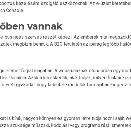
soportos kezelésére szolgáló eszközöknek. Az e-üzlet keretébe
rch Console.
ülőben vannak
e-business szerves részét képezi. Az emberek már megszokták
kezdtek megbízni bennük. A B2C területén az iparág legfőbb hajt
 elemet foglal magában. A webáruháznak elsősorban egy modern,
ell kínálnia. Azok a kereskedők, akik tudják, milyen funkciókr
 bevett gyakorlat, hogy különféle modulok formájában kiegészí
at is kínál, nagyon könnyen és gyorsan létre tudja hozni saját 
zzá szüksége műszaki, kódolási vagy programozási ismeretek