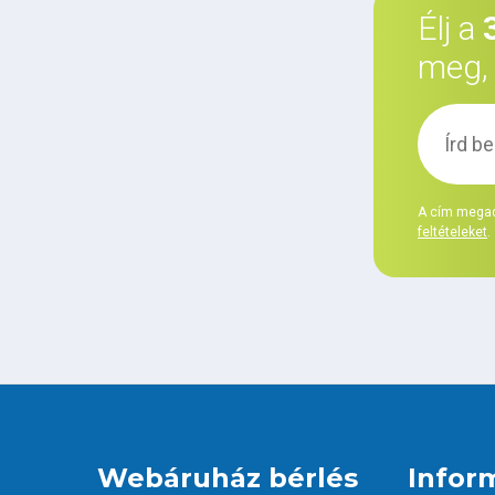
Élj a
meg, 
A cím megad
feltételeket
.
Webáruház bérlés
Infor