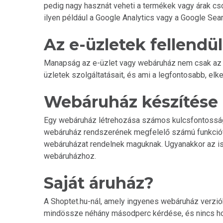
pedig nagy hasznát veheti a termékek vagy árak c
ilyen például a Google Analytics vagy a Google Sea
Az e-üzletek fellend
Manapság az e-üzlet vagy webáruház nem csak az 
üzletek szolgáltatásait, és ami a legfontosabb, el
Webáruház készítése
Egy webáruház létrehozása számos kulcsfontosságú
webáruház rendszerének megfelelő számú funkciót k
webáruházat rendelnek maguknak. Ugyanakkor az is
webáruházhoz.
Saját áruház?
A Shoptet.hu-nál, amely ingyenes webáruház verziók
mindössze néhány másodperc kérdése, és nincs ho