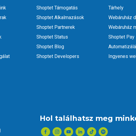
ink
Shoptet Támogatás
Tárhely
rak
Shoptet Alkalmazások
Webáruház d
Shoptet Partnerek
Webáruház m
k
Shoptet Status
Shoptet Pay
Shoptet Blog
Automatizál
gálat
Shoptet Developers
Ingyenes w
Hol találhatsz meg mink
l