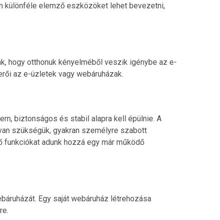
n különféle elemző eszközöket lehet bevezetni,
, hogy otthonuk kényelméből veszik igénybe az e-
óerői az e-üzletek vagy webáruházak.
 biztonságos és stabil alapra kell épülnie. A
a van szükségük, gyakran személyre szabott
tő funkciókat adunk hozzá egy már működő
webáruházát. Egy saját webáruház létrehozása
re.