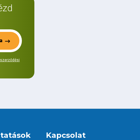
nézd
a
 szerződési
ltatások
Kapcsolat