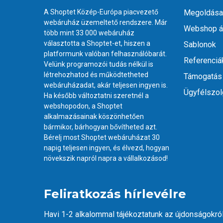
A Shoptet Közép-Európa piacvezető
Megoldása
webáruház üzemeltető rendszere. Már
Webshop á
több mint 33 000 webáruház
választotta a Shoptet-et, hiszen a
Sablonok
platformunk valóban felhasználóbarát.
Referenciá
Velünk programozói tudás nélkül is
létrehozhatod és működtetheted
Támogatás
webáruházadat, akár teljesen ingyen is.
Ügyfélszol
Ha később változtatni szeretnél a
webshopodon, a Shoptet
alkalmazásainak
köszönhetően
bármikor, bárhogyan bővítheted azt.
Bérelj most Shoptet webáruházat 30
napig teljesen ingyen, és élvezd, hogyan
növekszik napról napra a vállalkozásod!
Feliratkozás hírlevélre
Havi 1-2 alkalommal tájékoztatunk az újdonságokró