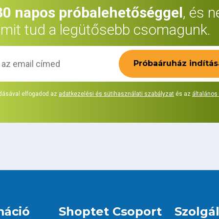
30 napos próbalehetőséggel
, és 
mit tud a legütősebb csomagunk.
Próbaáruház indítás
ásával elfogadod az
adatkezelési és sütihasználati szabályzat
és az
általános
máció
Shoptet Csoport
Szolgá