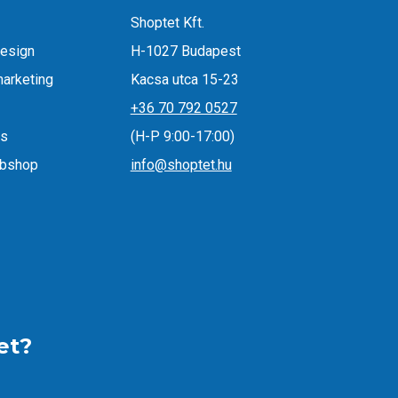
Shoptet Kft.
esign
H-1027 Budapest
arketing
Kacsa utca 15-23
+36 70 792 0527
ás
(H-P 9:00-17:00)
ebshop
info@shoptet.hu
et?