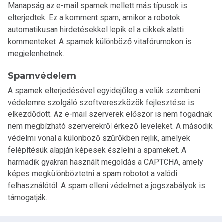
Manapság az e-mail spamek mellett más típusok is
elterjedtek. Ez a komment spam, amikor a robotok
automatikusan hirdetésekkel lepik el a cikkek alatti
kommenteket. A spamek különböző vitafórumokon is
megjelenhetnek.
Spamvédelem
A spamek elterjedésével egyidejűleg a velük szembeni
védelemre szolgáló szoftvereszközök fejlesztése is
elkezdődött. Az e-mail szerverek először is nem fogadnak
nem megbízható szerverekről érkező leveleket. A második
védelmi vonal a különböző szűrőkben rejlik, amelyek
felépítésük alapján képesek észlelni a spameket. A
harmadik gyakran használt megoldás a CAPTCHA, amely
képes megkülönböztetni a spam robotot a valódi
felhasználótól. A spam elleni védelmet a jogszabályok is
támogatják.