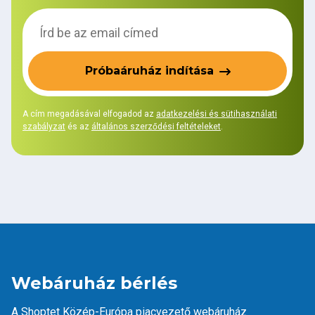
Próbaáruház indítása
A cím megadásával elfogadod az
adatkezelési és sütihasználati
szabályzat
és az
általános szerződési feltételeket
.
Webáruház bérlés
A Shoptet Közép-Európa piacvezető webáruház