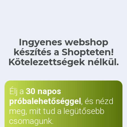
Ingyenes webshop
készítés a Shopteten!
Kötelezettségek nélkül.
Élj a
30 napos
próbalehetőséggel
, és nézd
meg, mit tud a legütősebb
csomagunk.