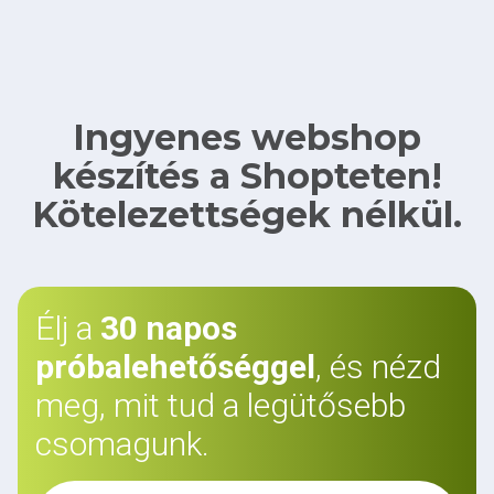
Ingyenes webshop
készítés a Shopteten!
Kötelezettségek nélkül.
Élj a
30 napos
próbalehetőséggel
, és nézd
meg, mit tud a legütősebb
csomagunk.