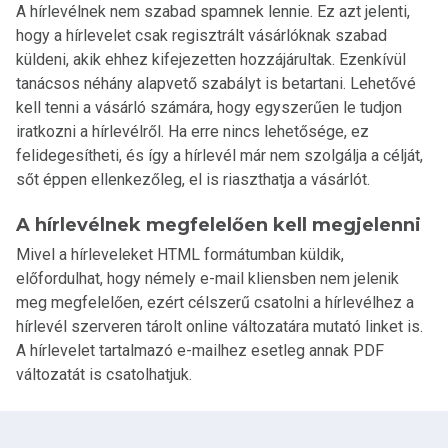
A hírlevélnek nem szabad spamnek lennie. Ez azt jelenti,
hogy a hírlevelet csak regisztrált vásárlóknak szabad
küldeni, akik ehhez kifejezetten hozzájárultak. Ezenkívül
tanácsos néhány alapvető szabályt is betartani. Lehetővé
kell tenni a vásárló számára, hogy egyszerűen le tudjon
iratkozni a hírlevélről. Ha erre nincs lehetősége, ez
felidegesítheti, és így a hírlevél már nem szolgálja a célját,
sőt éppen ellenkezőleg, el is riaszthatja a vásárlót.
A hírlevélnek megfelelően kell megjelenni
Mivel a hírleveleket HTML formátumban küldik,
előfordulhat, hogy némely e-mail kliensben nem jelenik
meg megfelelően, ezért célszerű csatolni a hírlevélhez a
hírlevél szerveren tárolt online változatára mutató linket is.
A hírlevelet tartalmazó e-mailhez esetleg annak PDF
változatát is csatolhatjuk.