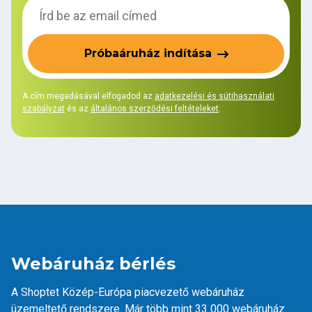
Próbaáruház indítása
A cím megadásával elfogadod az
adatkezelési és sütihasználati
szabályzat
és az
általános szerződési feltételeket
.
Webáruház bérlés
A Shoptet Közép-Európa piacvezető webáruház
üzemeltető rendszere. Már több mint 33 000 webáruház