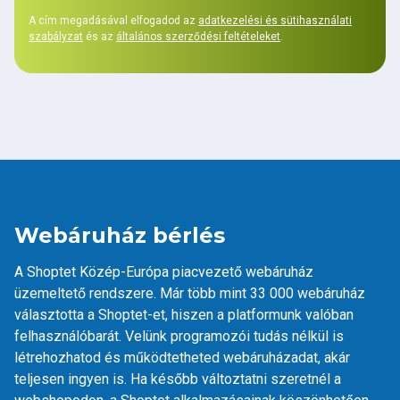
A cím megadásával elfogadod az
adatkezelési és sütihasználati
szabályzat
és az
általános szerződési feltételeket
.
Webáruház bérlés
A Shoptet Közép-Európa piacvezető webáruház
üzemeltető rendszere. Már több mint 33 000 webáruház
választotta a Shoptet-et, hiszen a platformunk valóban
felhasználóbarát. Velünk programozói tudás nélkül is
létrehozhatod és működtetheted webáruházadat, akár
teljesen ingyen is. Ha később változtatni szeretnél a