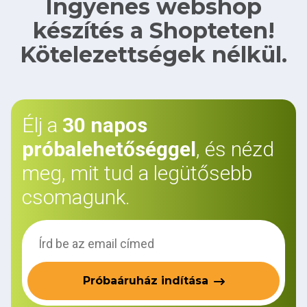
Ingyenes webshop
készítés a Shopteten!
Kötelezettségek nélkül.
Élj a
30 napos
próbalehetőséggel
, és nézd
meg, mit tud a legütősebb
csomagunk.
Próbaáruház indítása