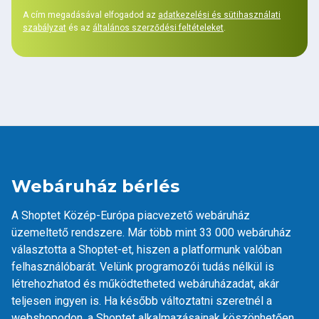
A cím megadásával elfogadod az
adatkezelési és sütihasználati
szabályzat
és az
általános szerződési feltételeket
.
Webáruház bérlés
A Shoptet Közép-Európa piacvezető webáruház
üzemeltető rendszere. Már több mint 33 000 webáruház
választotta a Shoptet-et, hiszen a platformunk valóban
felhasználóbarát. Velünk programozói tudás nélkül is
létrehozhatod és működtetheted webáruházadat, akár
teljesen ingyen is. Ha később változtatni szeretnél a
webshopodon, a Shoptet
alkalmazásainak
köszönhetően