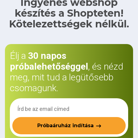
Ingyenes webshop
készítés a Shopteten!
Kötelezettségek nélkül.
Élj a
30 napos
próbalehetőséggel
, és nézd
meg, mit tud a legütősebb
csomagunk.
Próbaáruház indítása