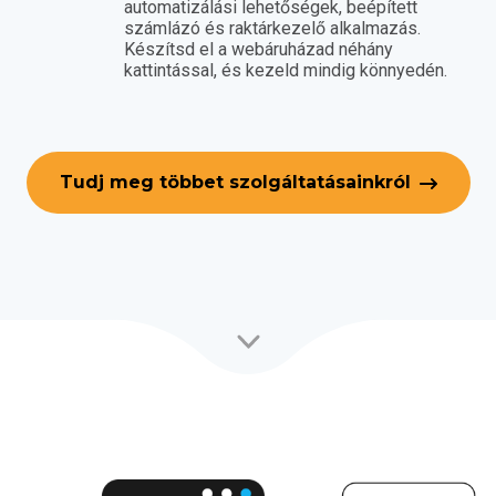
automatizálási lehetőségek, beépített
számlázó és raktárkezelő alkalmazás.
Készítsd el a webáruházad néhány
kattintással, és kezeld mindig könnyedén.
Tudj meg többet szolgáltatásainkról