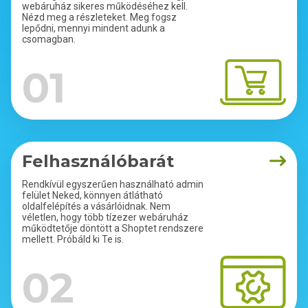
webáruház sikeres működéséhez kell.
Nézd meg a részleteket. Meg fogsz
lepődni, mennyi mindent adunk a
csomagban.
01
Felhasználóbarát
Rendkívül egyszerűen használható admin
felület Neked, könnyen átlátható
oldalfelépítés a vásárlóidnak. Nem
véletlen, hogy több tízezer webáruház
működtetője döntött a Shoptet rendszere
mellett. Próbáld ki Te is.
02