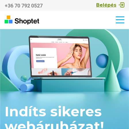
Belépés
+36 70 792 0527
Indíts sikeres
webáruházat!