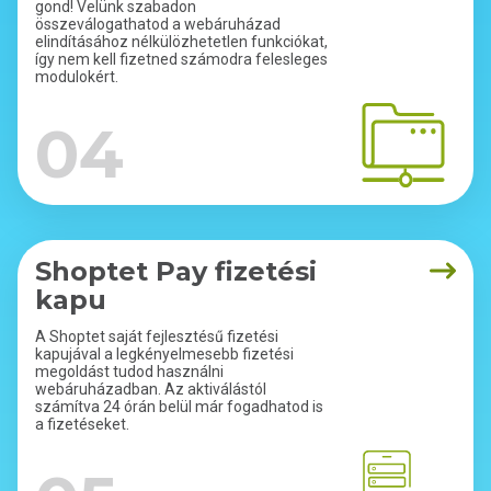
gond! Velünk szabadon
összeválogathatod a webáruházad
elindításához nélkülözhetetlen funkciókat,
így nem kell fizetned számodra felesleges
modulokért.
04
Shoptet Pay fizetési
kapu
A Shoptet saját fejlesztésű fizetési
kapujával a legkényelmesebb fizetési
megoldást tudod használni
webáruházadban. Az aktiválástól
számítva 24 órán belül már fogadhatod is
a fizetéseket.