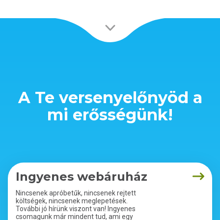
A Te versenyelőnyöd a
mi erősségünk!
Ingyenes webáruház
Nincsenek apróbetűk, nincsenek rejtett
költségek, nincsenek meglepetések.
További jó hírünk viszont van! Ingyenes
csomagunk már mindent tud, ami egy