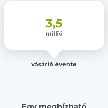
3,5
millió
vásárló évente
Egy megbízható