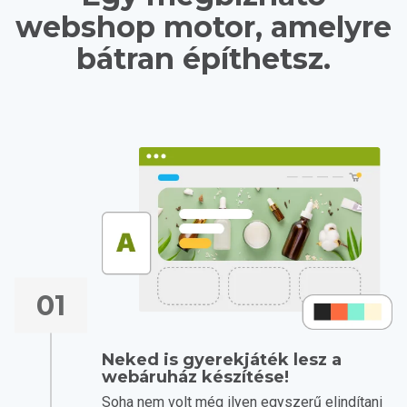
webshop motor, amelyre
bátran építhetsz.
01
Neked is gyerekjáték lesz a
webáruház készítése!
Soha nem volt még ilyen egyszerű elindítani