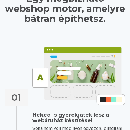
webshop motor, amelyre
bátran építhetsz.
01
Neked is gyerekjáték lesz a
webáruház készítése!
Soha nem volt még ilyen egyszerű elindítani