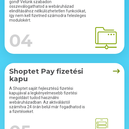
gond! Velünk szabadon
összeválogathatod a webáruházad
elindításához nélkülözhetetlen funkciókat,
így nem kell fizetned számodra felesleges
modulokért.
04
Shoptet Pay fizetési
kapu
A Shoptet saját fejlesztésű fizetési
kapujával a legkényelmesebb fizetési
megoldást tudod használni
webáruházadban. Az aktiválástól
számítva 24 órán belül már fogadhatod is
a fizetéseket.