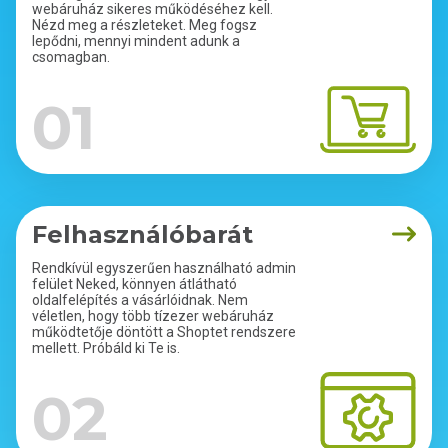
webáruház sikeres működéséhez kell.
Nézd meg a részleteket. Meg fogsz
lepődni, mennyi mindent adunk a
csomagban.
01
Felhasználóbarát
Rendkívül egyszerűen használható admin
felület Neked, könnyen átlátható
oldalfelépítés a vásárlóidnak. Nem
véletlen, hogy több tízezer webáruház
működtetője döntött a Shoptet rendszere
mellett. Próbáld ki Te is.
02