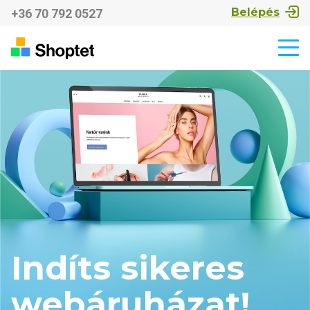
Belépés
+36 70 792 0527
Indíts sikeres
webáruházat!