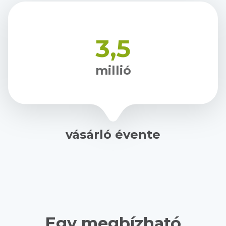
3,5
millió
vásárló évente
Egy megbízható