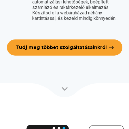
automatizálási lehetőségek, beépített
számlázó és raktárkezelő alkalmazás.
Készítsd el a webáruházad néhány
kattintással, és kezeld mindig könnyedén.
Tudj meg többet szolgáltatásainkról