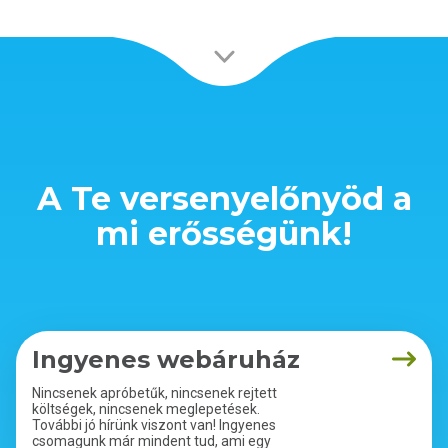
A Te versenyelőnyöd a
mi erősségünk!
Ingyenes webáruház
Nincsenek apróbetűk, nincsenek rejtett
költségek, nincsenek meglepetések.
További jó hírünk viszont van! Ingyenes
csomagunk már mindent tud, ami egy