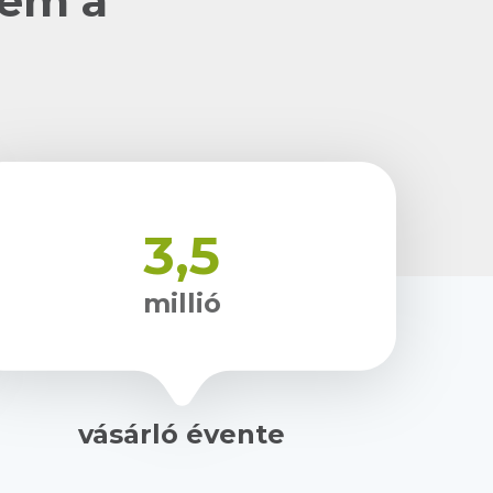
nem a
3,5
millió
vásárló évente