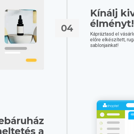
Kínálj ki
élményt
04
Kápráztasd el vásár
előre elkészített, r
sablonjainkat!
ebáruház
eltetés a