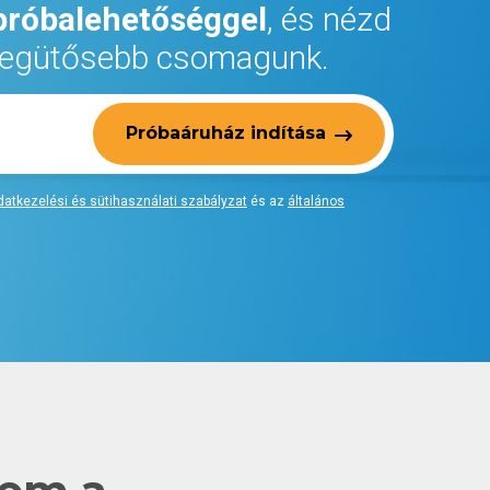
próbalehetőséggel
, és nézd
 legütősebb csomagunk.
Próbaáruház indítása
datkezelési és sütihasználati szabályzat
és az
általános