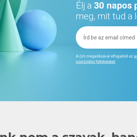
Élj a
30 napos 
meg, mit tud a
A cím megadásával elfogadod az
a
szerződési feltételeket
.