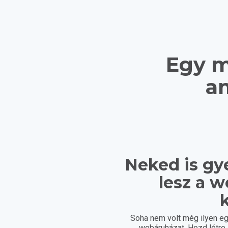
Egy m
am
Neked is gy
lesz a 
k
Soha nem volt még ilyen eg
webáruházat. Hozd létr