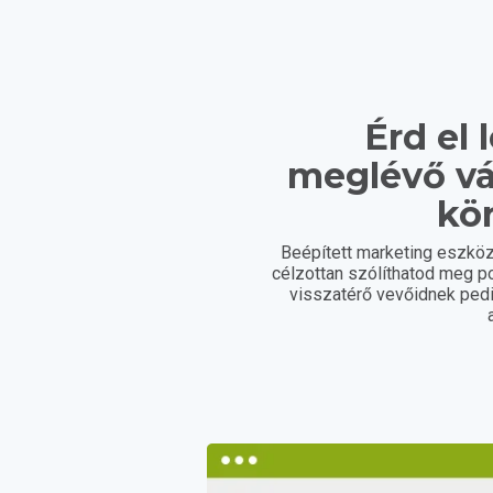
Érd el 
meglévő vá
kö
Beépített marketing eszköz
célzottan szólíthatod meg po
visszatérő vevőidnek ped