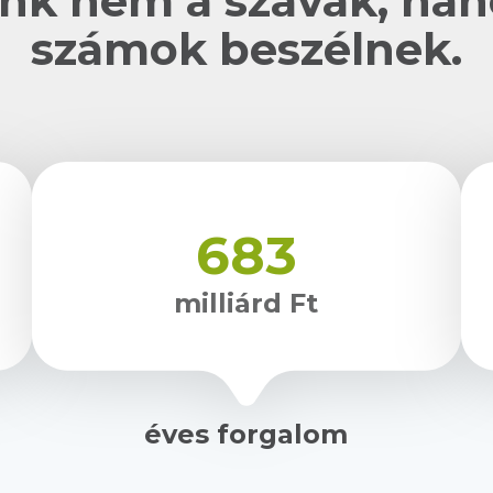
nk nem a szavak, ha
számok beszélnek.
683
milliárd Ft
éves forgalom