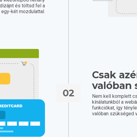
dizájnt és töltsd fel a
t egy-két mozdulattal.
Csak azér
valóban 
02
Nem kell komplett c
kínálatunkból a web
funkciókat, így tényl
valóban szükséged v