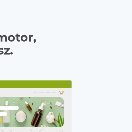
motor,
sz.