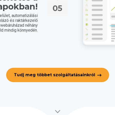
apokban!
05
lület, automatizálási
lázó és raktárkezelő
a webáruházad néhány
eld mindig könnyedén.
Tudj meg többet szolgáltatásainkról