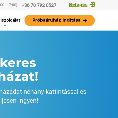
Belépés
+36 70 792 0527
:00–17:00)
Próbaáruház indítása
lszolgálat
ikeres
házat!
házadat néhány kattintással és
ljesen ingyen!