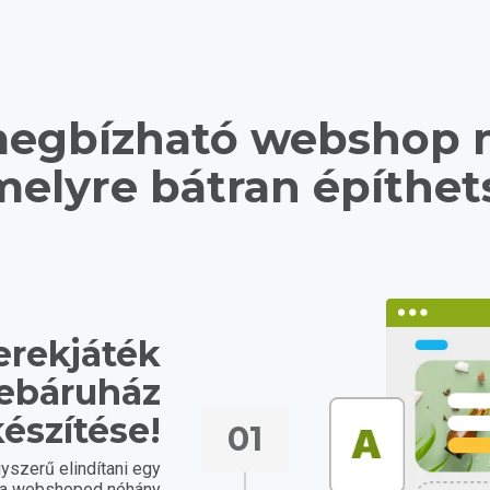
egbízható webshop 
elyre bátran építhet
erekjáték
webáruház
észítése!
01
yszerű elindítani egy
e a webshopod néhány