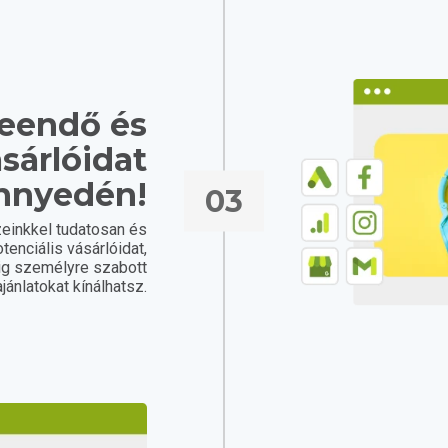
leendő és
sárlóidat
nnyedén!
03
einkkel tudatosan és
tenciális vásárlóidat,
ig személyre szabott
ajánlatokat kínálhatsz.