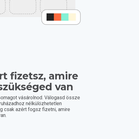
t fizetsz, amire
szükséged van
somagot vásárolnod. Válogasd össze
áruházadhoz nélkülözhetetlen
eg csak azért fogsz fizetni, amire
an.