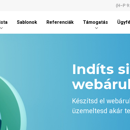
(H–P 9
ista
Sablonok
Referenciák
Támogatás
Ügyfé
Indíts s
webáru
Készítsd el webáru
üzemeltesd akár te