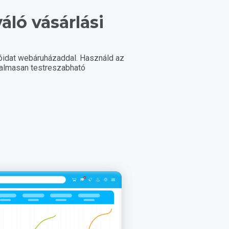
váló vásárlási
!
lóidat webáruházaddal. Használd az
ugalmasan testreszabható