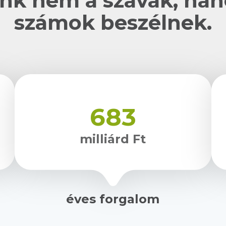
nk nem a szavak, ha
számok beszélnek.
683
milliárd Ft
éves forgalom