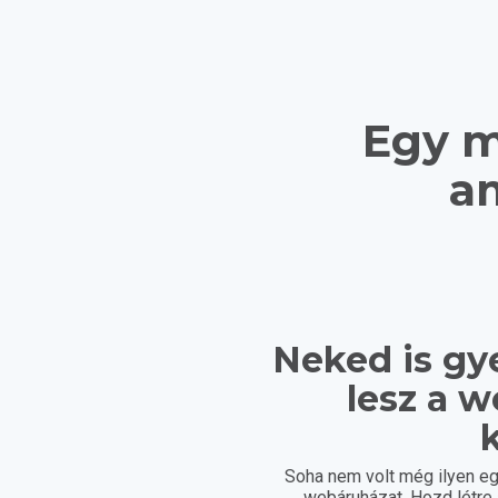
Egy m
am
Neked is gy
lesz a 
k
Soha nem volt még ilyen eg
webáruházat. Hozd létr