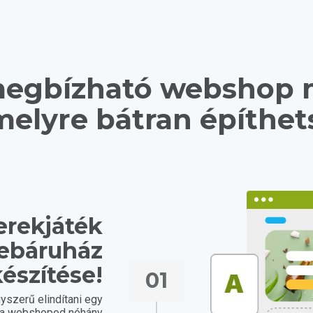
egbízható webshop 
elyre bátran építhet
erekjáték
webáruház
észítése!
01
yszerű elindítani egy
e a webshopod néhány