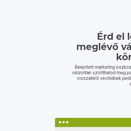
Érd el 
meglévő vá
kö
Beépített marketing eszköz
célzottan szólíthatod meg po
visszatérő vevőidnek ped