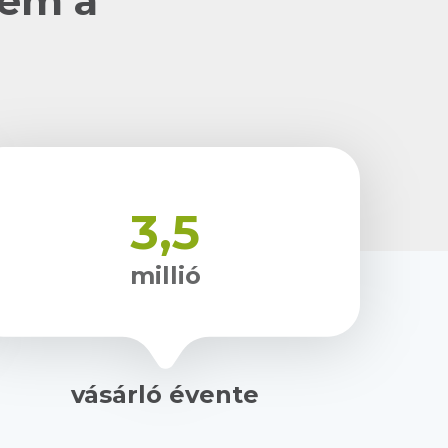
nem a
3,5
millió
vásárló évente