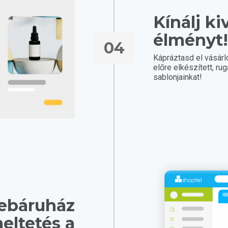
Kínálj ki
élményt
04
Kápráztasd el vásár
előre elkészített, r
sablonjainkat!
ebáruház
eltetés a