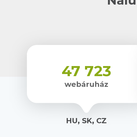
Nálu
47 723
webáruház
HU, SK, CZ