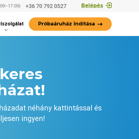
Belépés
+36 70 792 0527
:00–17:00)
Próbaáruház indítása
lszolgálat
ikeres
házat!
házadat néhány kattintással és
ljesen ingyen!