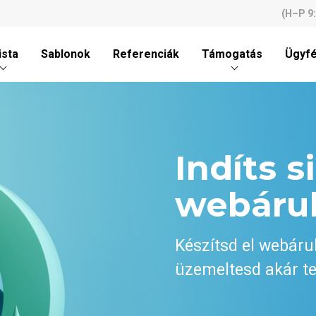
(H–P 9
ista
Sablonok
Referenciák
Támogatás
Ügyfé
Indíts s
webáru
Készítsd el webáru
üzemeltesd akár te