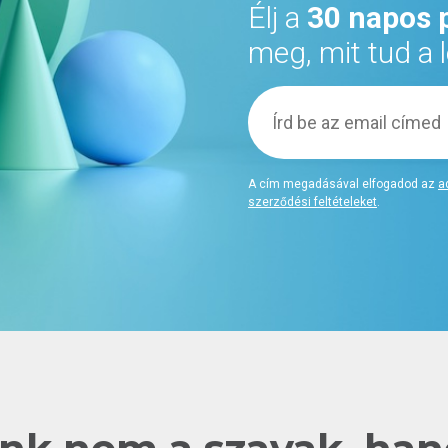
Élj a
30 napos 
meg, mit tud a
A cím megadásával elfogadod az
a
szerződési feltételeket
.