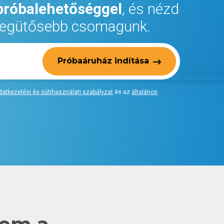
próbalehetőséggel
, és nézd
 legütősebb csomagunk.
Próbaáruház indítása
datkezelési és sütihasználati szabályzat
és az
általános