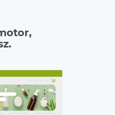
motor,
sz.