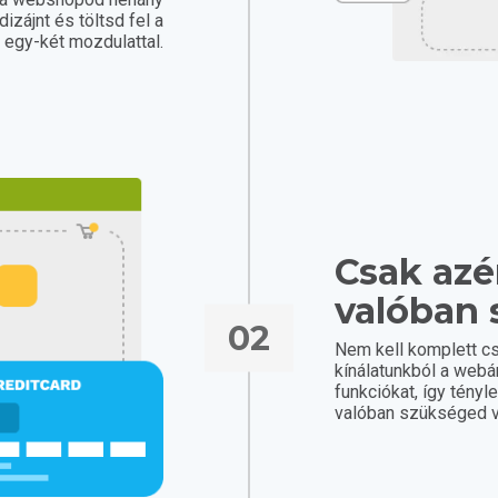
dizájnt és töltsd fel a
t egy-két mozdulattal.
Csak azér
valóban 
02
Nem kell komplett c
kínálatunkból a web
funkciókat, így tényl
valóban szükséged v