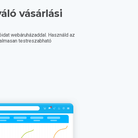
váló vásárlási
!
lóidat webáruházaddal. Használd az
ugalmasan testreszabható