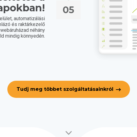
apokban!
05
lület, automatizálási
lázó és raktárkezelő
a webáruházad néhány
eld mindig könnyedén.
Tudj meg többet szolgáltatásainkról