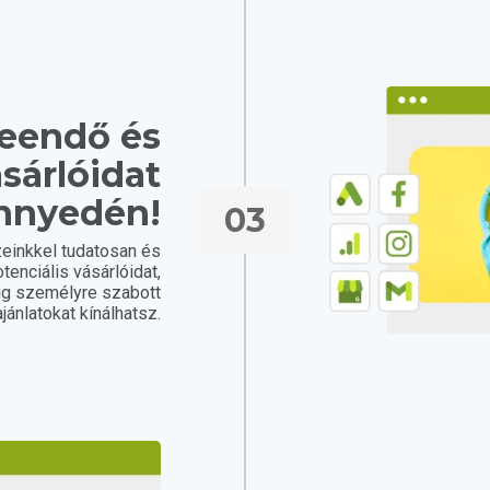
leendő és
sárlóidat
nnyedén!
03
einkkel tudatosan és
tenciális vásárlóidat,
ig személyre szabott
ajánlatokat kínálhatsz.