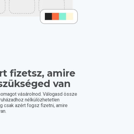
t fizetsz, amire
szükséged van
somagot vásárolnod. Válogasd össze
áruházadhoz nélkülözhetetlen
eg csak azért fogsz fizetni, amire
an.