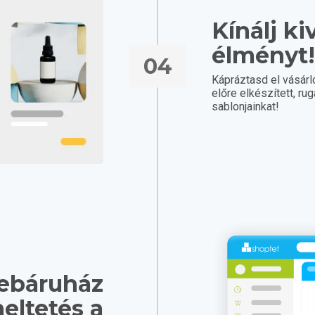
Kínálj ki
élményt
04
Kápráztasd el vásár
előre elkészített, r
sablonjainkat!
ebáruház
eltetés a