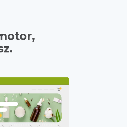
motor,
sz.