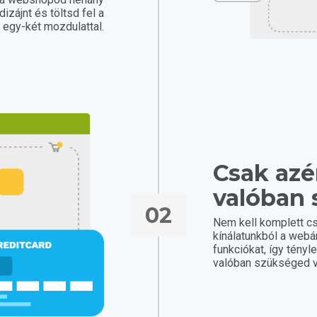
dizájnt és töltsd fel a
t egy-két mozdulattal.
Csak azér
valóban 
02
Nem kell komplett c
kínálatunkból a web
funkciókat, így tényl
valóban szükséged v