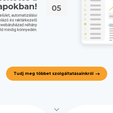
apokban!
05
lület, automatizálási
lázó és raktárkezelő
a webáruházad néhány
eld mindig könnyedén.
Tudj meg többet szolgáltatásainkról