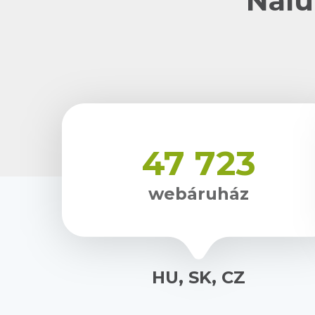
Nálu
47 723
webáruház
HU, SK, CZ