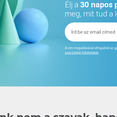
Élj a
30 napos 
meg, mit tud a
A cím megadásával elfogadod az
a
szerződési feltételeket
.