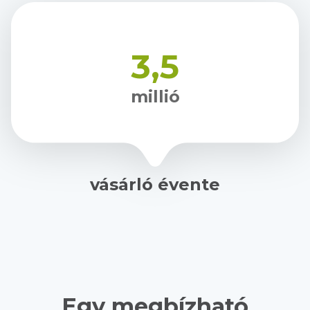
3,5
millió
vásárló évente
Egy megbízható