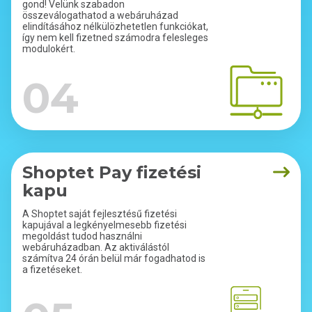
gond! Velünk szabadon
összeválogathatod a webáruházad
elindításához nélkülözhetetlen funkciókat,
így nem kell fizetned számodra felesleges
modulokért.
04
Shoptet Pay fizetési
kapu
A Shoptet saját fejlesztésű fizetési
kapujával a legkényelmesebb fizetési
megoldást tudod használni
webáruházadban. Az aktiválástól
számítva 24 órán belül már fogadhatod is
a fizetéseket.