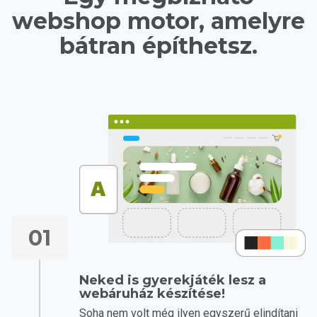
webshop motor, amelyre
bátran építhetsz.
01
Neked is gyerekjáték lesz a
webáruház készítése!
Soha nem volt még ilyen egyszerű elindítani