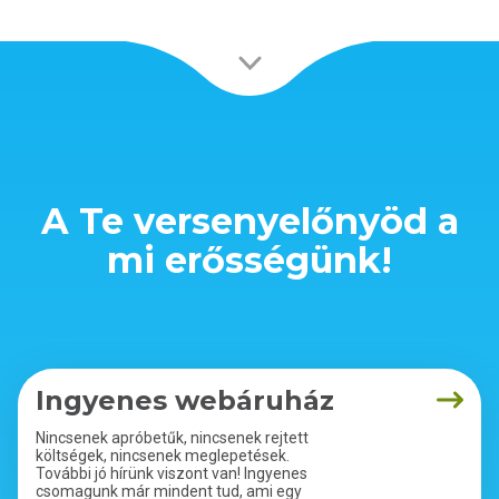
A Te versenyelőnyöd a
mi erősségünk!
Ingyenes webáruház
Nincsenek apróbetűk, nincsenek rejtett
költségek, nincsenek meglepetések.
További jó hírünk viszont van! Ingyenes
csomagunk már mindent tud, ami egy