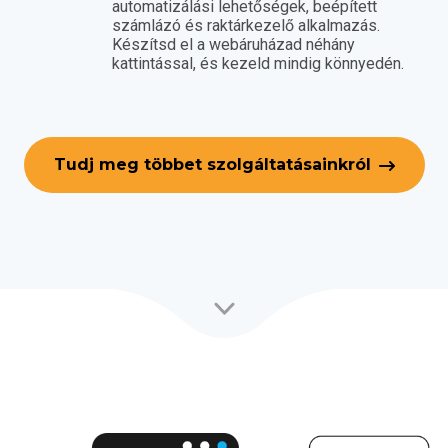
automatizálási lehetőségek, beépített
számlázó és raktárkezelő alkalmazás.
Készítsd el a webáruházad néhány
kattintással, és kezeld mindig könnyedén.
Tudj meg többet szolgáltatásainkról