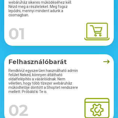
webáruház sikeres működéséhez kell.
Nézd meg a részleteket. Meg fogsz
lepődni, mennyi mindent adunk a
csomagban.
01
Felhasználóbarát
Rendkívül egyszerűen használható admin
felület Neked, könnyen átlátható
oldalfelépítés a vásárlóidnak. Nem
véletlen, hogy több tízezer webáruház
működtetője döntött a Shoptet rendszere
mellett. Próbáld ki Te is.
02