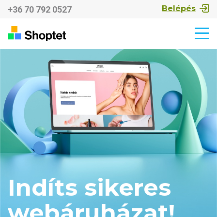
Belépés
+36 70 792 0527
Indíts sikeres
webáruházat!