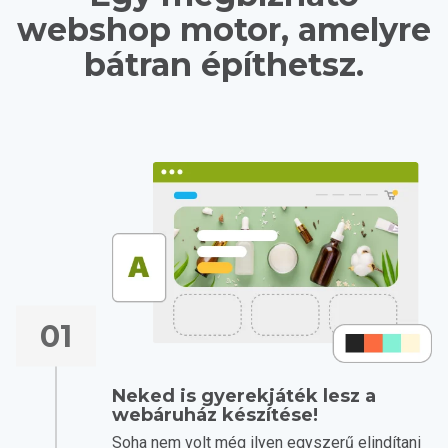
webshop motor, amelyre
bátran építhetsz.
01
Neked is gyerekjáték lesz a
webáruház készítése!
Soha nem volt még ilyen egyszerű elindítani