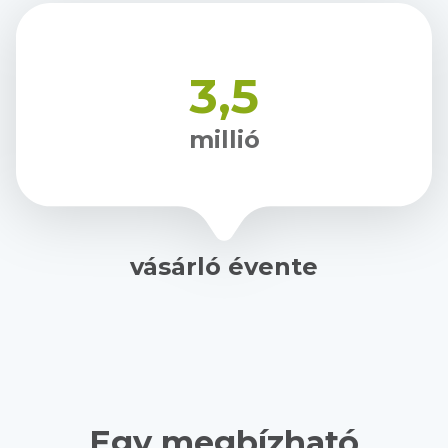
3,5
millió
vásárló évente
Egy megbízható