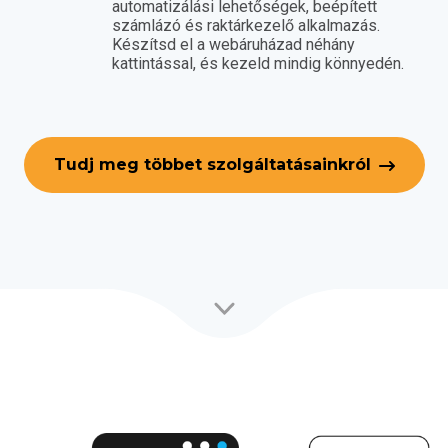
automatizálási lehetőségek, beépített
számlázó és raktárkezelő alkalmazás.
Készítsd el a webáruházad néhány
kattintással, és kezeld mindig könnyedén.
Tudj meg többet szolgáltatásainkról