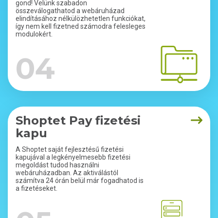
gond! Velünk szabadon
összeválogathatod a webáruházad
elindításához nélkülözhetetlen funkciókat,
így nem kell fizetned számodra felesleges
modulokért.
04
Shoptet Pay fizetési
kapu
A Shoptet saját fejlesztésű fizetési
kapujával a legkényelmesebb fizetési
megoldást tudod használni
webáruházadban. Az aktiválástól
számítva 24 órán belül már fogadhatod is
a fizetéseket.