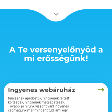
A Te versenyelőnyöd a
mi erősségünk!
Ingyenes webáruház
Nincsenek apróbetűk, nincsenek rejtett
költségek, nincsenek meglepetések.
További jó hírünk viszont van! Ingyenes
csomagunk már mindent tud, ami egy