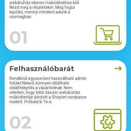
webáruház sikeres működéséhez kell.
Nézd meg a részleteket. Meg fogsz
lepődni, mennyi mindent adunk a
csomagban.
01
Felhasználóbarát
Rendkívül egyszerűen használható admin
felület Neked, könnyen átlátható
oldalfelépítés a vásárlóidnak. Nem
véletlen, hogy több tízezer webáruház
működtetője döntött a Shoptet rendszere
mellett. Próbáld ki Te is.
02