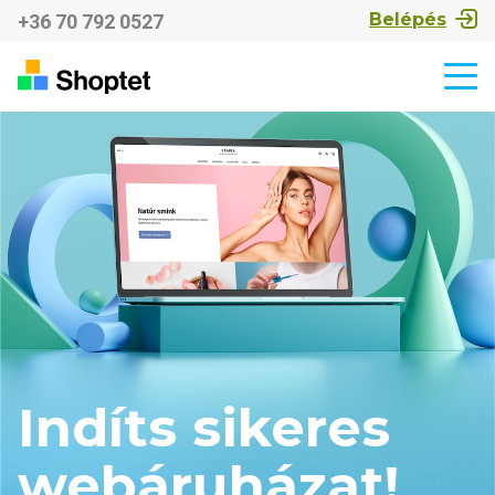
Belépés
+36 70 792 0527
Indíts sikeres
webáruházat!