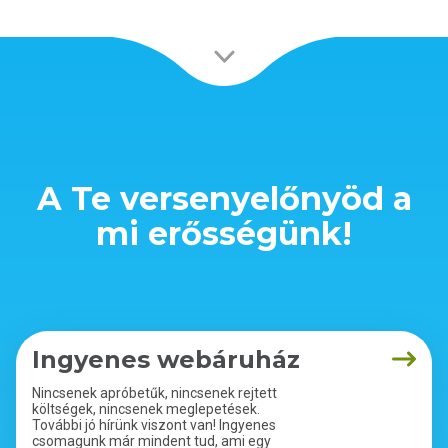
A Te versenyelőnyöd a
mi erősségünk!
Ingyenes webáruház
Nincsenek apróbetűk, nincsenek rejtett
költségek, nincsenek meglepetések.
További jó hírünk viszont van! Ingyenes
csomagunk már mindent tud, ami egy