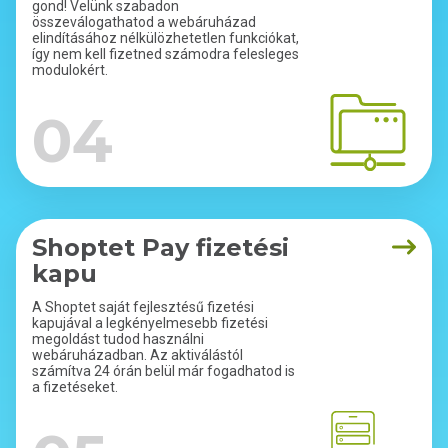
gond! Velünk szabadon
összeválogathatod a webáruházad
elindításához nélkülözhetetlen funkciókat,
így nem kell fizetned számodra felesleges
modulokért.
04
Shoptet Pay fizetési
kapu
A Shoptet saját fejlesztésű fizetési
kapujával a legkényelmesebb fizetési
megoldást tudod használni
webáruházadban. Az aktiválástól
számítva 24 órán belül már fogadhatod is
a fizetéseket.