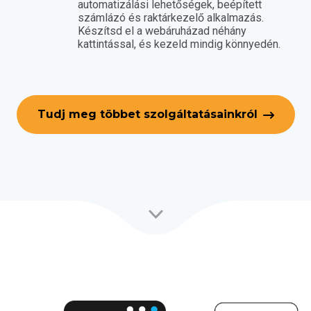
automatizálási lehetőségek, beépített
számlázó és raktárkezelő alkalmazás.
Készítsd el a webáruházad néhány
kattintással, és kezeld mindig könnyedén.
Tudj meg többet szolgáltatásainkról