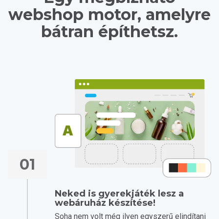
webshop motor, amelyre
bátran építhetsz.
01
Neked is gyerekjáték lesz a
webáruház készítése!
Soha nem volt még ilyen egyszerű elindítani