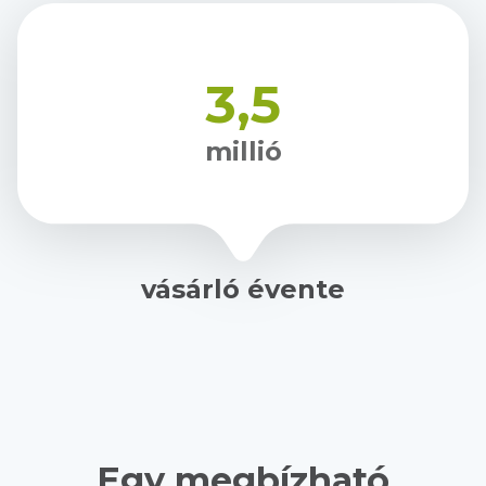
3,5
millió
vásárló évente
Egy megbízható