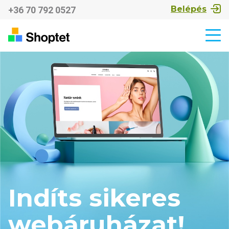
Belépés
+36 70 792 0527
Indíts sikeres
webáruházat!