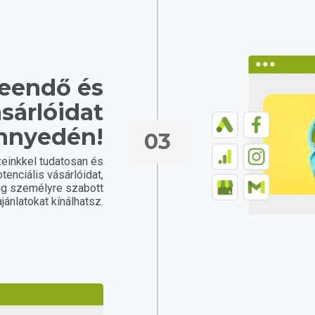
leendő és
sárlóidat
nnyedén!
03
einkkel tudatosan és
tenciális vásárlóidat,
ig személyre szabott
ajánlatokat kínálhatsz.