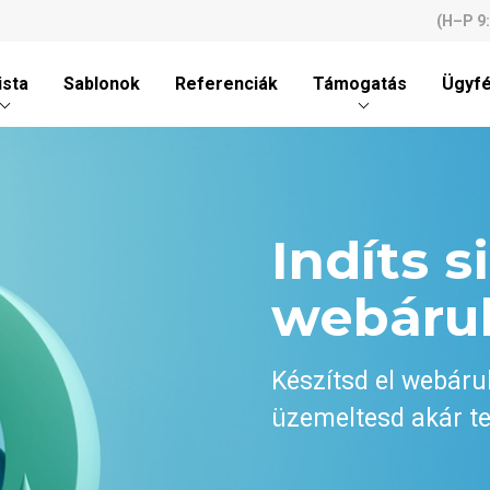
(H–P 9
ista
Sablonok
Referenciák
Támogatás
Ügyfé
Indíts s
webáru
Készítsd el webáru
üzemeltesd akár te