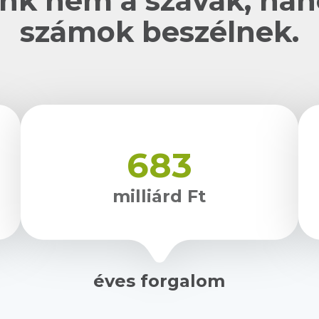
nk nem a szavak, ha
számok beszélnek.
683
milliárd Ft
éves forgalom