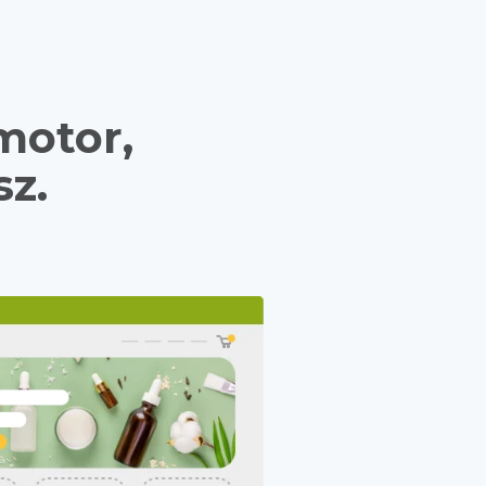
motor,
sz.