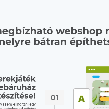
egbízható webshop 
elyre bátran építhet
erekjáték
webáruház
észítése!
01
yszerű elindítani egy
e a webshopod néhány