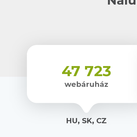
Nálu
47 723
webáruház
HU, SK, CZ