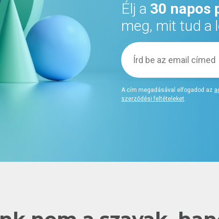
Élj a
30 napos 
meg, mit tud a
A cím megadásával elfogadod az
a
szerződési feltételeket
.