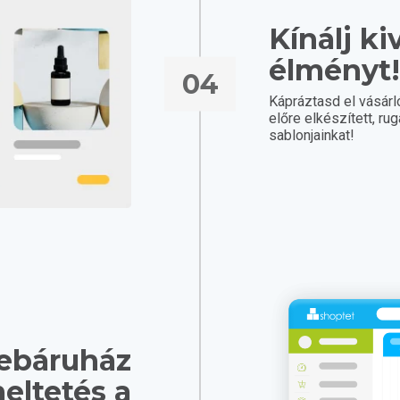
Kínálj ki
élményt
04
Kápráztasd el vásár
előre elkészített, r
sablonjainkat!
ebáruház
eltetés a