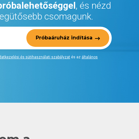
próbalehetőséggel
, és nézd
 legütősebb csomagunk.
Próbaáruház indítása
datkezelési és sütihasználati szabályzat
és az
általános