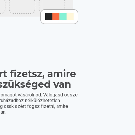
t fizetsz, amire
szükséged van
somagot vásárolnod. Válogasd össze
áruházadhoz nélkülözhetetlen
eg csak azért fogsz fizetni, amire
an.