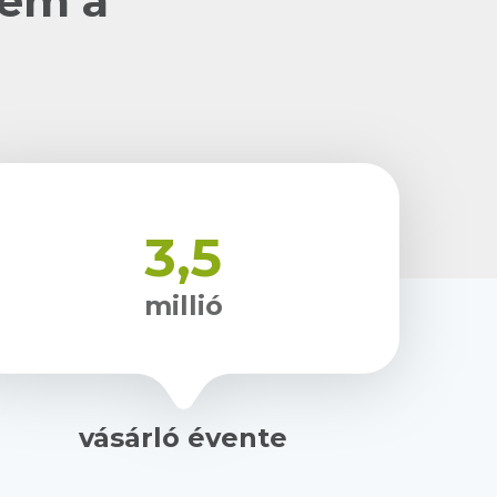
nem a
3,5
millió
vásárló évente