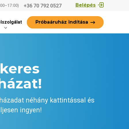
Belépés
+36 70 792 0527
:00–17:00)
Próbaáruház indítása
lszolgálat
ikeres
házat!
házadat néhány kattintással és
ljesen ingyen!