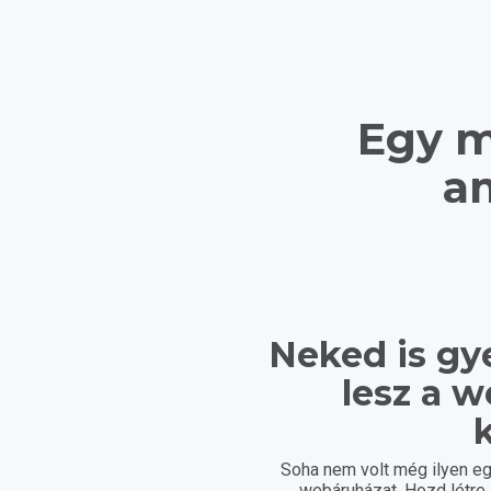
Egy m
am
Neked is gy
lesz a 
k
Soha nem volt még ilyen eg
webáruházat. Hozd létr