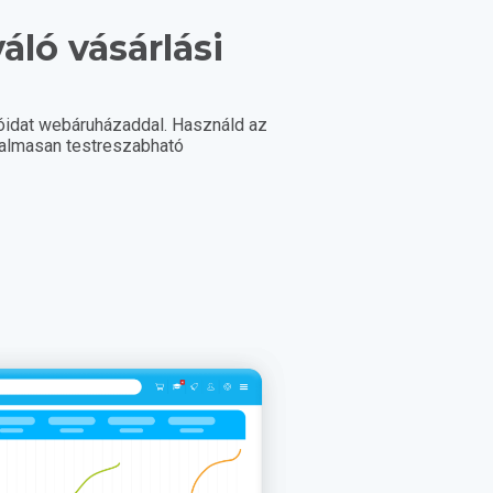
váló vásárlási
!
lóidat webáruházaddal. Használd az
ugalmasan testreszabható