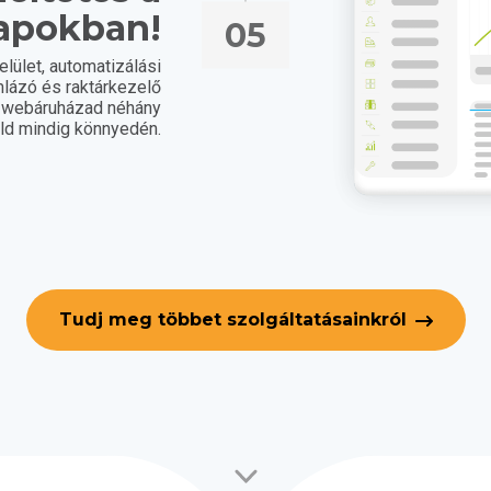
apokban!
05
lület, automatizálási
lázó és raktárkezelő
a webáruházad néhány
eld mindig könnyedén.
Tudj meg többet szolgáltatásainkról