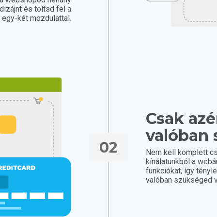
dizájnt és töltsd fel a
t egy-két mozdulattal.
Csak azér
valóban 
02
Nem kell komplett c
kínálatunkból a web
funkciókat, így tényl
valóban szükséged v