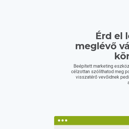
Érd el 
meglévő vá
kö
Beépített marketing eszköz
célzottan szólíthatod meg po
visszatérő vevőidnek ped