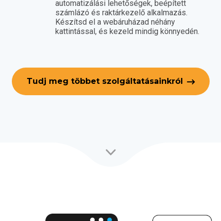
automatizálási lehetőségek, beépített
számlázó és raktárkezelő alkalmazás.
Készítsd el a webáruházad néhány
kattintással, és kezeld mindig könnyedén.
Tudj meg többet szolgáltatásainkról