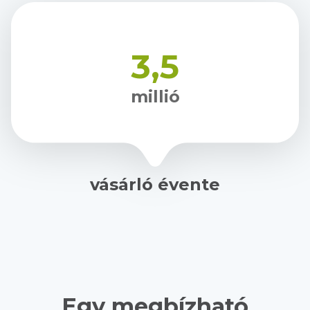
3,5
millió
vásárló évente
Egy megbízható