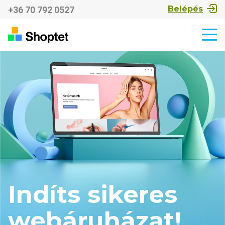
Belépés
+36 70 792 0527
Indíts sikeres
webáruházat!