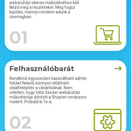
webáruház sikeres működéséhez kell.
Nézd meg a részleteket. Meg fogsz
lepődni, mennyi mindent adunk a
csomagban.
01
Felhasználóbarát
Rendkívül egyszerűen használható admin
felület Neked, könnyen átlátható
oldalfelépítés a vásárlóidnak. Nem
véletlen, hogy több tízezer webáruház
működtetője döntött a Shoptet rendszere
mellett. Próbáld ki Te is.
02