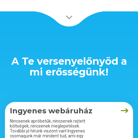
A Te versenyelőnyöd a
mi erősségünk!
Ingyenes webáruház
Nincsenek apróbetűk, nincsenek rejtett
költségek, nincsenek meglepetések.
További jó hírünk viszont van! Ingyenes
csomagunk már mindent tud, ami egy