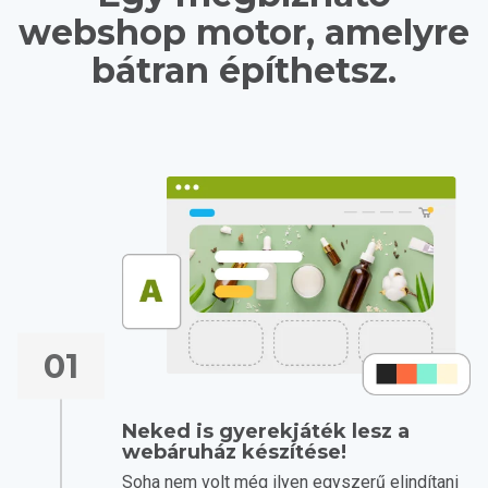
webshop motor, amelyre
bátran építhetsz.
01
Neked is gyerekjáték lesz a
webáruház készítése!
Soha nem volt még ilyen egyszerű elindítani