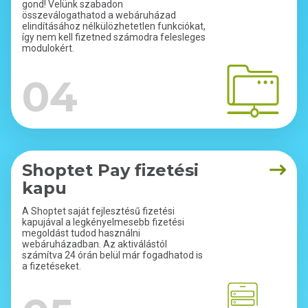
gond! Velünk szabadon
összeválogathatod a webáruházad
elindításához nélkülözhetetlen funkciókat,
így nem kell fizetned számodra felesleges
modulokért.
04
Shoptet Pay fizetési
kapu
A Shoptet saját fejlesztésű fizetési
kapujával a legkényelmesebb fizetési
megoldást tudod használni
webáruházadban. Az aktiválástól
számítva 24 órán belül már fogadhatod is
a fizetéseket.