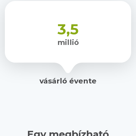
3,5
millió
vásárló évente
Egy megbízható