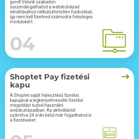
gond! Velünk szabadon
összeválogathatod a webáruházad
elindításához nélkülözhetetlen funkciókat,
így nem kell fizetned számodra felesleges
modulokért.
04
Shoptet Pay fizetési
kapu
A Shoptet saját fejlesztésű fizetési
kapujával a legkényelmesebb fizetési
megoldást tudod használni
webáruházadban. Az aktiválástól
számítva 24 órán belül már fogadhatod is
a fizetéseket.