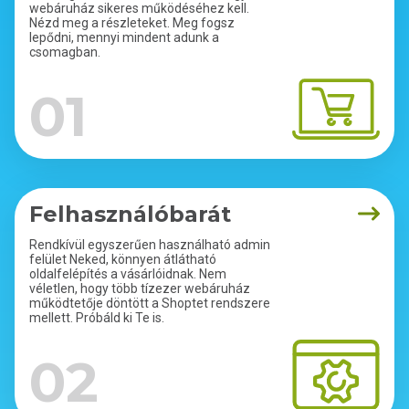
webáruház sikeres működéséhez kell.
Nézd meg a részleteket. Meg fogsz
lepődni, mennyi mindent adunk a
csomagban.
01
Felhasználóbarát
Rendkívül egyszerűen használható admin
felület Neked, könnyen átlátható
oldalfelépítés a vásárlóidnak. Nem
véletlen, hogy több tízezer webáruház
működtetője döntött a Shoptet rendszere
mellett. Próbáld ki Te is.
02