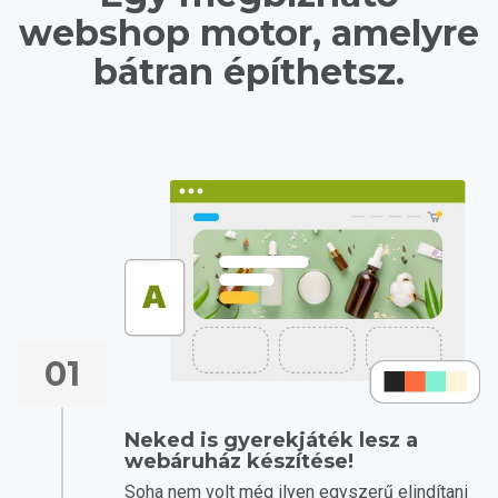
webshop motor, amelyre
bátran építhetsz.
01
Neked is gyerekjáték lesz a
webáruház készítése!
Soha nem volt még ilyen egyszerű elindítani