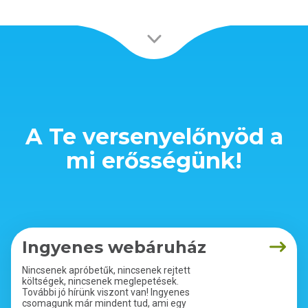
A Te versenyelőnyöd a
mi erősségünk!
Ingyenes webáruház
Nincsenek apróbetűk, nincsenek rejtett
költségek, nincsenek meglepetések.
További jó hírünk viszont van! Ingyenes
csomagunk már mindent tud, ami egy