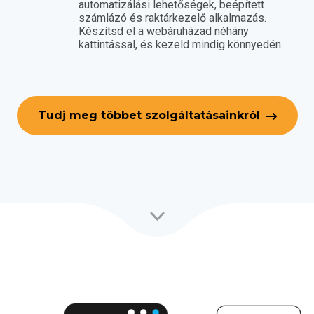
automatizálási lehetőségek, beépített
számlázó és raktárkezelő alkalmazás.
Készítsd el a webáruházad néhány
kattintással, és kezeld mindig könnyedén.
Tudj meg többet szolgáltatásainkról