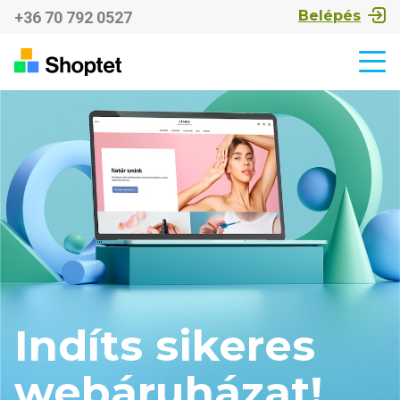
Belépés
+36 70 792 0527
Indíts sikeres
webáruházat!